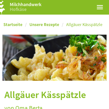
Milchhandwerk
Hofkäse
Startseite
Unsere Rezepte
Allgäuer Kässpätzle
Allgäuer Kässpätzle
von Oma Berta ...