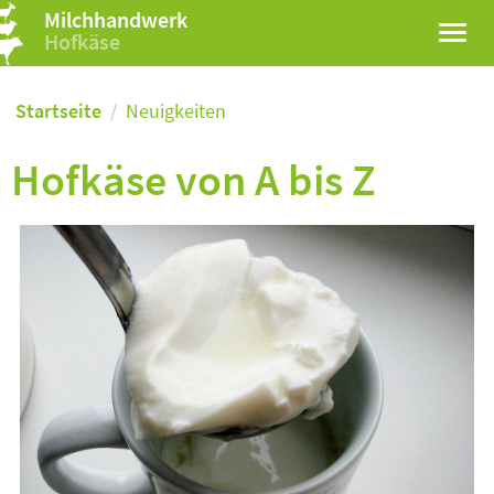
Milchhandwerk
Hofkäse
Startseite
Neuigkeiten
Hofkäse von A bis Z