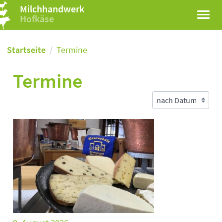
Milchhandwerk
Hofkäse
Startseite
Termine
Termine