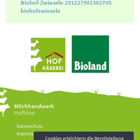
Biohof-Zwiesele-291227561362705
biohofzwiesele
Milchhandwerk
Hofkäse
Datenschutz
Impressum
Cookies erleichtern die Bereitstellung