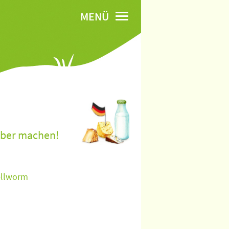
MENÜ
lber machen!
ellworm