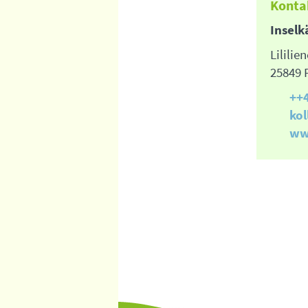
Konta
Inselk
Lilili
25849 
++4
ko
ww