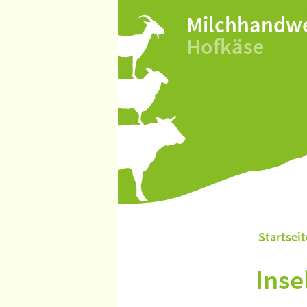
Milchhandw
Hofkäse
Startseit
Inse