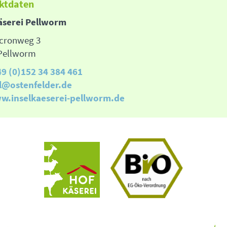
ktdaten
äserei Pellworm
encronweg 3
Pellworm
9 (0)152 34 384 461
ll@ostenfelder.de
w.inselkaeserei-pellworm.de