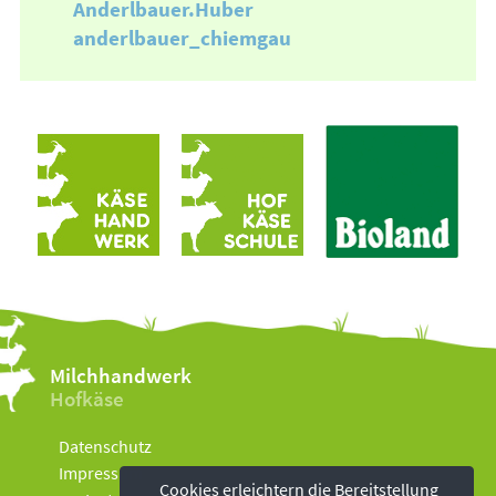
Anderlbauer.Huber
anderlbauer_chiemgau
Milchhandwerk
Hofkäse
Datenschutz
Impressum
Cookies erleichtern die Bereitstellung