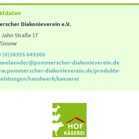
ktdaten
rscher Diakonieverein e.V.
 Jahn Straße 17
Züssow
9 (0)38355 649360
tseelaender@pommerscher-diakonieverein.de
w.pommerscher-diakonieverein.de/produkte-
leistungen/handwerk/kaeserei