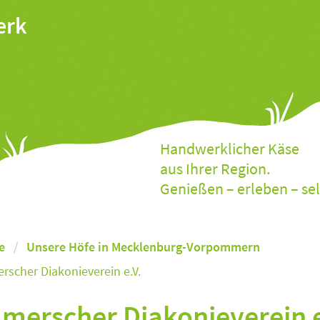
erk
Handwerklicher Käse
aus Ihrer Region.
Genießen – erleben – se
e
Unsere Höfe in Mecklenburg-Vorpommern
scher Diakonieverein e.V.
erscher Diakonieverein e