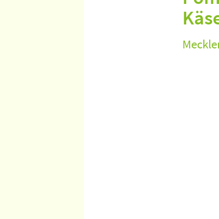
Käs
Meckle