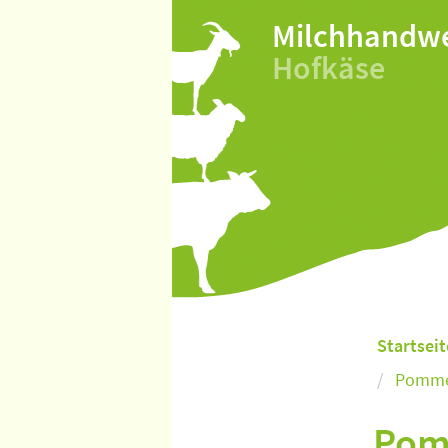
Milchhandw
Hofkäse
Startseit
Pommer
Pomm