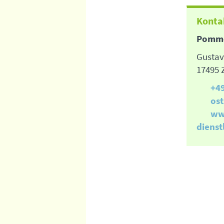
Konta
Pomme
Gustav
17495 
+4
os
ww
dienst