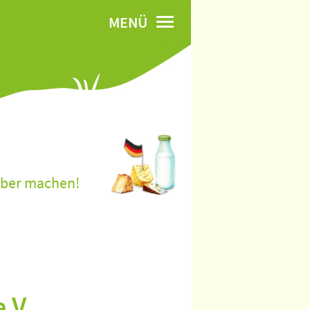
MENÜ
lber machen!
.V.