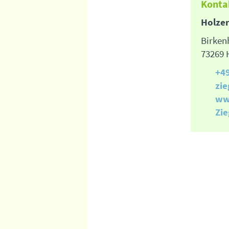
Konta
Holzer
Birken
73269 
+4
zi
ww
Zi