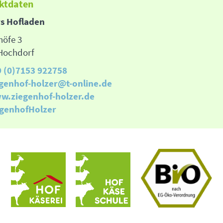
ktdaten
s Hofladen
höfe 3
Hochdorf
9 (0)7153 922758
egenhof-holzer@t-online.de
w.ziegenhof-holzer.de
egenhofHolzer