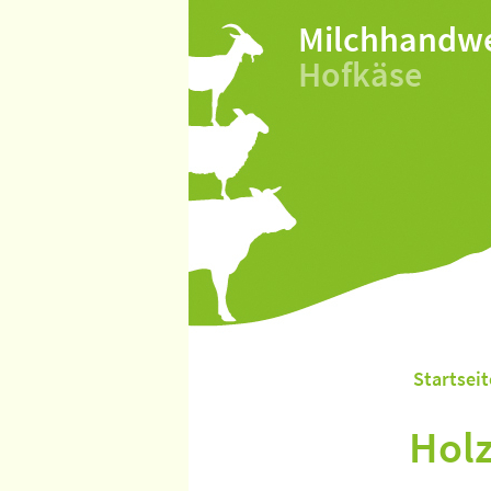
Milchhandw
Hofkäse
Startseit
Holz