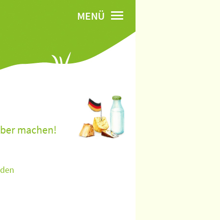
MENÜ
lber machen!
aden