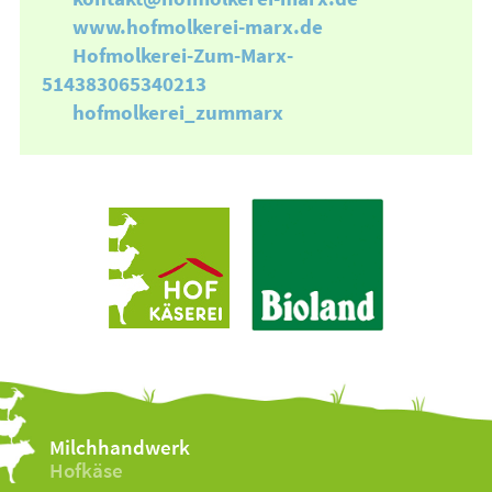
www.hofmolkerei-marx.de
Hofmolkerei-Zum-Marx-
514383065340213
hofmolkerei_zummarx
Milchhandwerk
Hofkäse