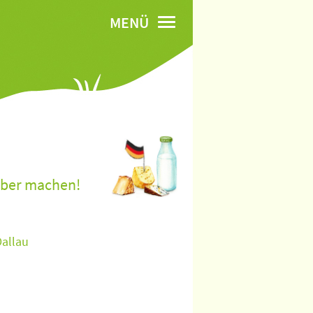
MENÜ
lber machen!
Dallau