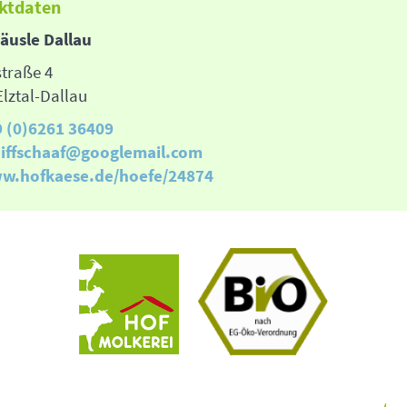
ktdaten
äusle Dallau
traße 4
Elztal-Dallau
9 (0)6261 36409
hiffschaaf@googlemail.com
w.hofkaese.de/hoefe/24874