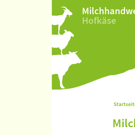
Milchhandw
Hofkäse
Startseit
Milc