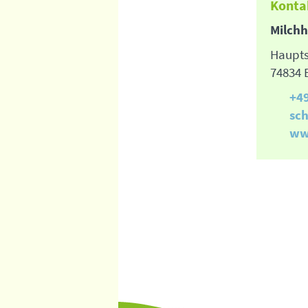
Konta
Milchh
Haupts
74834 
+4
sc
ww