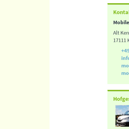
Konta
Mobile
Alt Ken
17111 
+4
in
mo
mo
Hofge