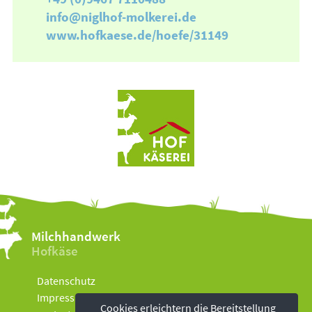
info@niglhof-molkerei.de
www.hofkaese.de/hoefe/31149
Milchhandwerk
Hofkäse
Datenschutz
Impressum
Cookies erleichtern die Bereitstellung