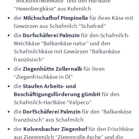
“Bockshornkleekäse” und den Hartkäse
“Hexenbergkäse” aus Kuhmilch
der
Milchschafhof Pimpinelle
für ihren Käse mit
Gewürzen aus Schafmilch “Schafrad”
die
Dorfschäferei Palmzin
für den Schafmilch-
Weichkäse “Balkankäse natur” und den
Schafmilchkäse mit Gewürzen “Balkankäse
französisch”
die
Ziegenhütte Zollernalb
für ihren
“Ziegenfrischkäse in Öl”
die
Staufen Arbeits- und
Beschäftigungsförderung gGmbH
für den
Schafmilch-Hartkäse “Valpeco”
die
DorfSchäferei Palmzin
für den “Balkankäse
französisch” aus Schafmilch
der
Kolvenbacher Ziegenhof
für den Frischkäse
aus Ziegenmilch “Ziegenrolle Asche” und die