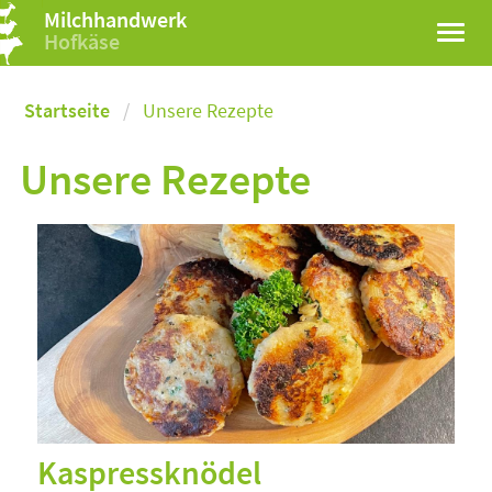
Milchhandwerk
Hofkäse
Startseite
Unsere Rezepte
Unsere Rezepte
Kaspressknödel