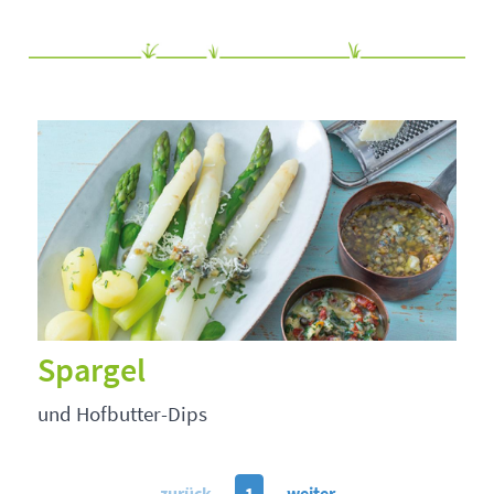
Spargel
und Hofbutter-Dips
zurück
1
weiter