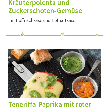
Kräuterpolenta und
Zuckerschoten-Gemüse
mit Hoffrischkäse und Hofhartkäse
Teneriffa-Paprika mit roter