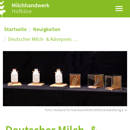
Milchhandwerk
Hofkäse
Startseite
Neuigkeiten
Deutscher Milch- & Käsepreis …
Foto: Verband für handwerkliche Milchverarbeitung e. V.
Deutscher Milch- &